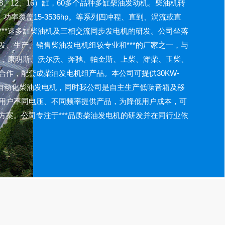
8、12、16）缸，60多个品种多缸柴油发动机。柴油机转
r/min，功率覆盖15-3536hp。等系列四冲程、直到、涡流或直
***速多缸柴油机及三相交流同步发电机的研发。公司坐落
发、生产、销售柴油发电机组较专业和***的厂家之一，与
油机，康明斯、沃尔沃、奔驰、帕金斯、上柴、潍柴、玉柴、
合作，配套成柴油发电机组产品。本公司可提供30KW-
型、自动化柴油发电机，同时我公司是自主生产低噪音箱及移
用户不同电压、不同频率提供产品，为降低用户成本，可
方案。公司专注于***品质柴油发电机的研发并在同行业依