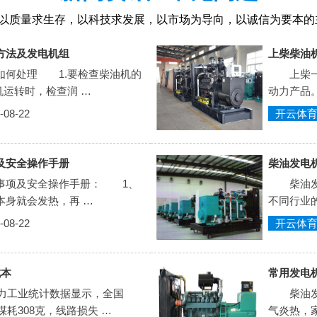
终以质量求生存，以科技求发展，以市场为导向，以诚信为要本的
方法及发电机组
上柴柴油机
何处理 1.要检查柴油机的
上柴一直
运转时，检查润 …
动力产品。
8-22
开云体
及安全操作手册
柴油发电
项及安全操作手册： 1、
柴油发电
本身就会发热，再 …
不同行业
8-22
开云体
成本
常用发电
力工业统计数据显示，全国
柴油发电
煤耗308克，线路损失 …
气炎热，