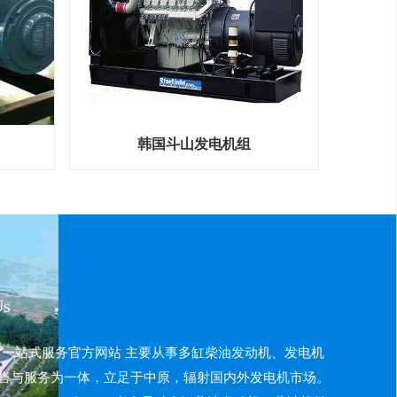
韩国斗山发电机组
Us
）一站式服务官方网站 主要从事多缸柴油发动机、发电机
售与服务为一体，立足于中原，辐射国内外发电机市场。