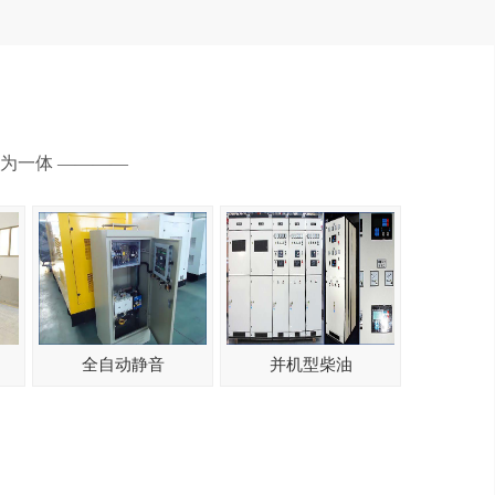
为一体 ————
全自动静音
并机型柴油