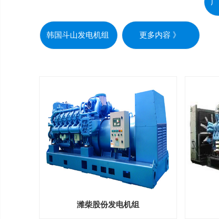
广
韩国斗山发电机组
更多内容 》
潍柴股份发电机组