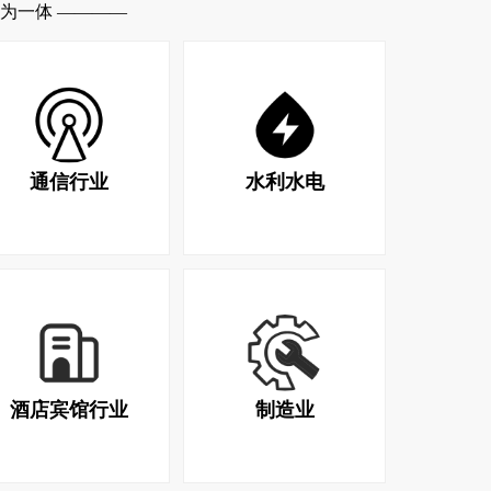
为一体 ————
通信行业
水利水电
酒店宾馆行业
制造业