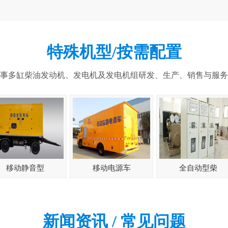
特殊机型/按需配置
从事多缸柴油发动机、发电机及发电机组研发、生产、销售与服务
移动静音型
移动电源车
全自动型柴
新闻资讯 / 常见问题