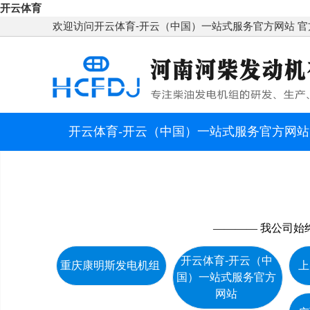
开云体育
欢迎访问开云体育-开云（中国）一站式服务官方网站 官
开云体育-开云（中国）一站式服务官方网站
客户服务
联系我们
———— 我公司始
开云体育-开云（中
重庆康明斯发电机组
上
国）一站式服务官方
网站