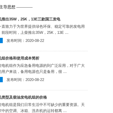
主导思想 ————
推出35W，25K，13E三款国三发电
致力于为世界提供绿色环保、稳定可靠的发电用
前段时间，上柴推出35W，25K，13E …
育
发布时间：2020-08-22
机组价格和使用成本简析
机组作为应急备用电源的到广泛应用，对于广大
的用户来说，备用电源也只是备用，很 …
育
发布时间：2020-08-22
机类型及柴油发电机组的价格
机组是我们日常生活中不可缺少的重要资源。天
家中的空调、冰箱、洗衣机的运转都离 …