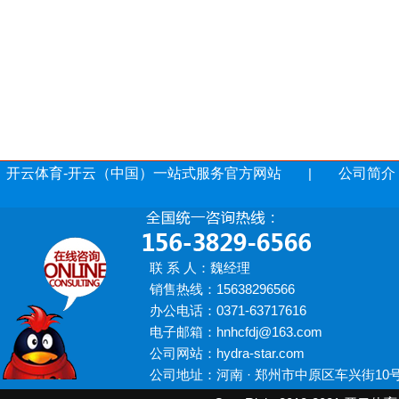
开云体育-开云（中国）一站式服务官方网站
|
公司简介
联 系 人：魏经理
销售热线：15638296566
办公电话：0371-63717616
电子邮箱：hnhcfdj@163.com
公司网站：hydra-star.com
公司地址：河南 · 郑州市中原区车兴街10