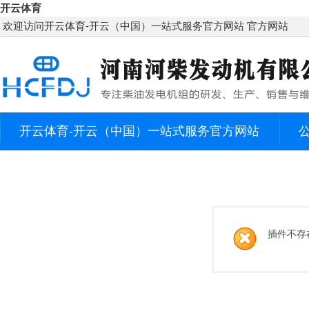
开云体育
欢迎访问开云体育-开云（中国）一站式服务官方网站 官方网站
开云体育-开云（中国）一站式服务官方网站
客户服务
联系我们
插件不存