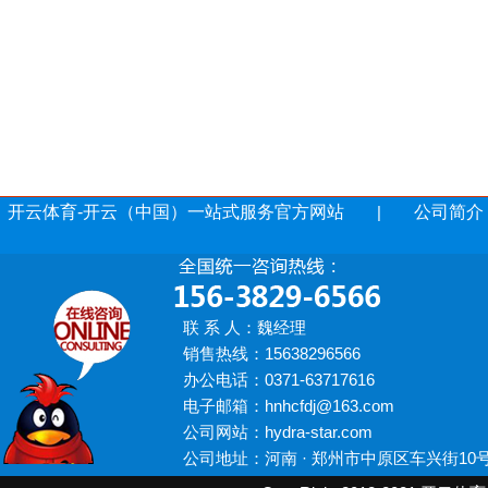
开云体育-开云（中国）一站式服务官方网站
|
公司简介
联 系 人：魏经理
销售热线：15638296566
办公电话：0371-63717616
电子邮箱：hnhcfdj@163.com
公司网站：hydra-star.com
公司地址：河南 · 郑州市中原区车兴街10